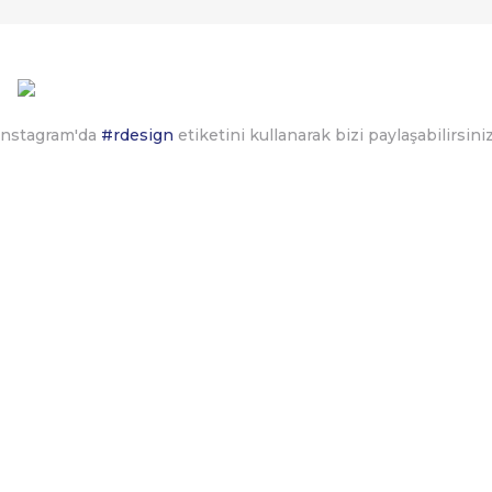
Instagram'da
#rdesign
etiketini kullanarak bizi paylaşabilirsiniz
Kurumsal
Kategoriler
Hakkımızda
MASALAR
İletişim
OFİS KOLTUKLARI
İletişim Formu
KOLTUKLAR /
KANEPELER