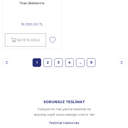
Tiran Bekleme
19.030,00 TL
SEPETE EKLE
1
2
3
4
..
9
SORUNSUZ TESLİMAT
Türkiye’nin her yerine teslimat ile
alışveriş keyfi www.rdesign.com.tr ’de
Teslimat Hakkında