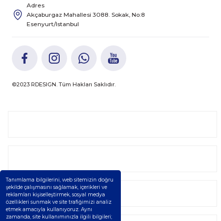
Adres
Akçaburgaz Mahallesi 3088. Sokak, No:8
Esenyurt/Istanbul
©2023 RDESIGN. Tüm Hakları Saklıdır.
Kurumsal
Kategoriler
Tanımlama bilgilerini, web sitemizin doğru
şekilde çalışmasını sağlamak, içerikleri ve
Alışveriş
reklamları kişiselleştirmek, sosyal medya
özellikleri sunmak ve site trafiğimizi analiz
etmek amacıyla kullanıyoruz. Aynı
zamanda, site kullanımınızla ilgili bilgileri;