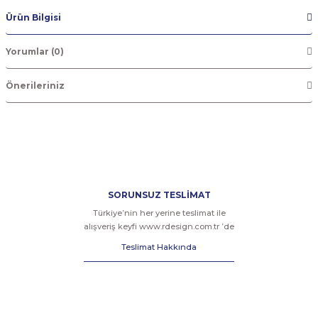
Ürün Bilgisi
Yorumlar (0)
Önerileriniz
SORUNSUZ TESLİMAT
Türkiye’nin her yerine teslimat ile
alışveriş keyfi www.rdesign.com.tr ’de
Teslimat Hakkında