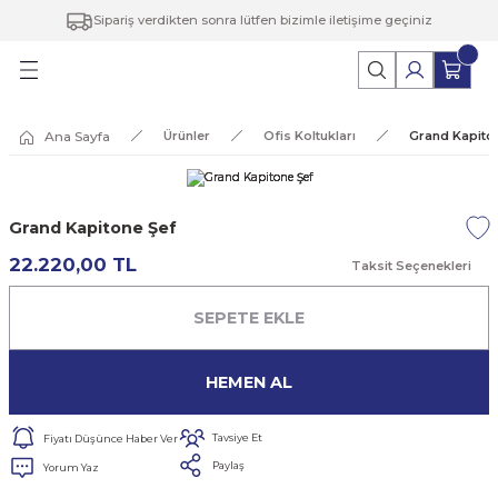
Sipariş verdikten sonra lütfen bizimle iletişime geçiniz
Geri Dön
Ofis Koltukları
Berjer & Puf
Tamamlayıcılar
Panel Gruplar
Ana Sayfa
Ürünler
Ofis Koltukları
Grand Kapito
Koltuklar / Kanepeler
Berjer
Depolama Sistemleri
Masa Takımları
ure
Çalışma Koltukları
Puf
Kesonlar
Toplantı Masaları
Grand Kapitone Şef
Toplantı Grupları
Modüler Dolaplar
22.220,00 TL
Taksit Seçenekleri
rı
Sehpalar
SEPETE EKLE
klar
HEMEN AL
Tavsiye Et
Fiyatı Düşünce Haber Ver
Paylaş
Yorum Yaz