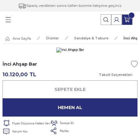
Sipariş verdikten sonra lütfen bizimle iletişime geçiniz
Geri Dön
Ofis Koltukları
Berjer & Puf
Tamamlayıcılar
Panel Gruplar
Ana Sayfa
Ürünler
Sandalye & Tabure
İnci Ahş
Koltuklar / Kanepeler
Berjer
Depolama Sistemleri
Masa Takımları
ure
Çalışma Koltukları
Puf
Kesonlar
Toplantı Masaları
İnci Ahşap Bar
Toplantı Grupları
Modüler Dolaplar
10.120,00 TL
Taksit Seçenekleri
rı
Sehpalar
SEPETE EKLE
klar
HEMEN AL
Tavsiye Et
Fiyatı Düşünce Haber Ver
Paylaş
Yorum Yaz