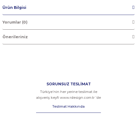
Ürün Bilgisi
Yorumlar (0)
Önerileriniz
SORUNSUZ TESLİMAT
Türkiye’nin her yerine teslimat ile
alışveriş keyfi www.rdesign.com.tr ’de
Teslimat Hakkında