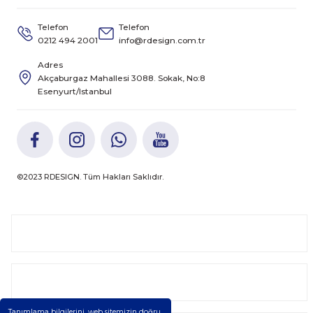
Telefon
Telefon
0212 494 2001
info@rdesign.com.tr
Adres
Akçaburgaz Mahallesi 3088. Sokak, No:8
Esenyurt/Istanbul
©2023 RDESIGN. Tüm Hakları Saklıdır.
Kurumsal
Kategoriler
Tanımlama bilgilerini, web sitemizin doğru