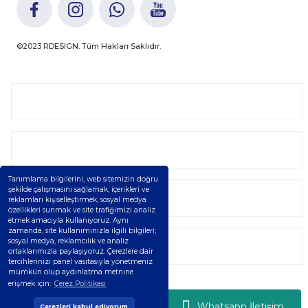
©2023 RDESIGN. Tüm Hakları Saklıdır.
Kurumsal
Kategoriler
Tanımlama bilgilerini, web sitemizin doğru
şekilde çalışmasını sağlamak, içerikleri ve
Alışveriş
reklamları kişiselleştirmek, sosyal medya
özellikleri sunmak ve site trafiğimizi analiz
etmek amacıyla kullanıyoruz. Aynı
zamanda, site kullanımınızla ilgili bilgileri;
sosyal medya, reklamcılık ve analiz
Üyelik
ortaklarımızla paylaşıyoruz. Çerezlere dair
tercihlerinizi panel vasıtasıyla yönetmeniz
mümkün olup aydınlatma metnine
erişmek için:
Çerez Politikası
Whatsapp İletişim
Çerezleri kabul ediyorum