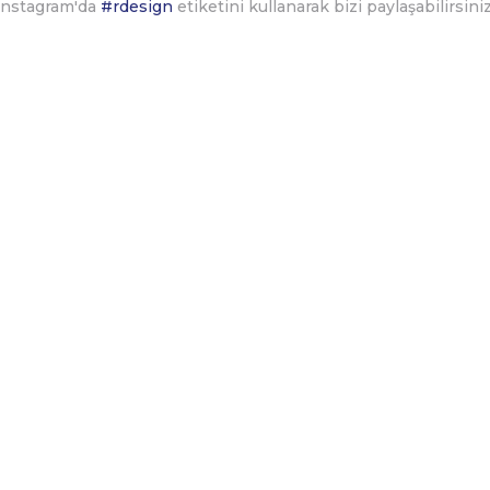
Instagram'da
#rdesign
etiketini kullanarak bizi paylaşabilirsiniz
Kurumsal
Kategoriler
Hakkımızda
MASALAR
İletişim
OFİS KOLTUKLARI
İletişim Formu
KOLTUKLAR /
KANEPELER
Havale Bildirim Formu
TAMAMLAYICILAR
Kargo Takibi
DEPOLAMA
SİSTEMLERİ